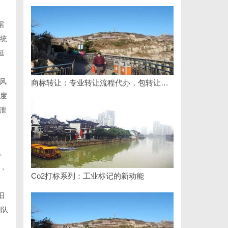
据
传统
延
风
商标转让：专业转让流程代办，包转让成功再付款
粒度
泄
。
，
Co2打标系列：工业标记的新动能
旧
团队