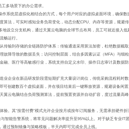
满足员工多场景下的办公需求。
与操作系统层虚拟化相结合的方式，每个用户对应的虚拟桌面环境，确保数
度算法，可实时感知业务负荷变化，动态分配CPU、内存等资源，规避
球多地设立分支机构，通过天翼云电脑的全球节点布局，员工可就近接入低
流畅运行。
从传输到存储的全链路防护体系：传输通道采用算法加密，杜绝数据截取
理故障导致的数据丢失；访问控制层面，结合多因素认证（MFA）与细
金融、医疗等高敏感行业，系统支持自定义水印、操作日志审计及数据防
造业企业在新品研发阶段需短期扩充大量设计岗位，传统采购流程耗时数
钟即可创建数百个虚拟桌面，并在项目结束后一键释放资源，规避设备闲置
天翼云电脑结合负荷预测算法，提前预置资源并自动扩容，度过流量高峰
体验。其“按需付费”模式允许企业按月或按年订阅服务，无需承担硬件折
检与智能告警系统，将常见问题解决率提升至95%以上。对于缺乏专业IT
署，通过预制镜像与策略模板，半天内即可完成全员上线。