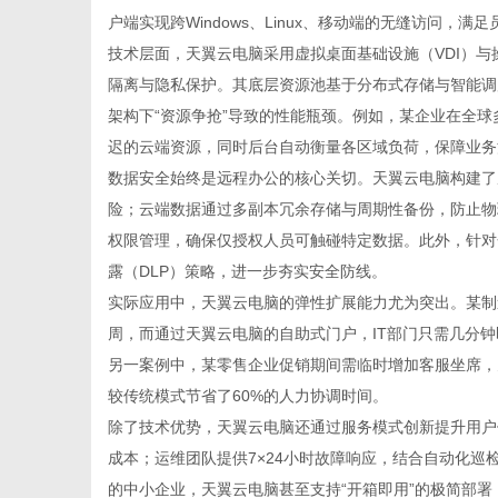
户端实现跨Windows、Linux、移动端的无缝访问，
技术层面，天翼
云电脑
采用虚拟桌面基础设施（VDI）
隔离与隐私保护。其底层资源池基于分布式存储与智能调
架构下“资源争抢”导致的性能瓶颈。例如，某企业在全
新
迟的云端资源，同时后台自动衡量各区域负荷，保障业务
数据安全始终是远程办公的核心关切。天翼云电脑构建了
险；云端数据通过多副本冗余存储与周期性备份，防止物
权限管理，确保仅授权人员可触碰特定数据。此外，针对
露（DLP）策略，进一步夯实安全防线。
实际应用中，天翼云电脑的弹性扩展能力尤为突出。某制
周，而通过天翼云电脑的自助式门户，IT部门只需几分
另一案例中，某零售企业促销期间需临时增加客服坐席，
媒
较传统模式节省了60%的人力协调时间。
除了技术优势，天翼
云电脑
还通过服务模式创新提升用户
成本；运维团队提供7×24小时故障响应，结合自动化巡
的中小企业，天翼云电脑甚至支持“开箱即用”的极简部