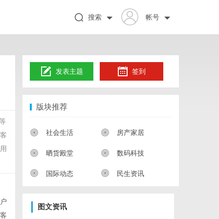
搜索
帐号
发表主题
签到
版块推荐
等
社会生活
房产家居
瘦客
专用
晒货殿堂
数码科技
国际动态
民生资讯
客户
图文资讯
用客