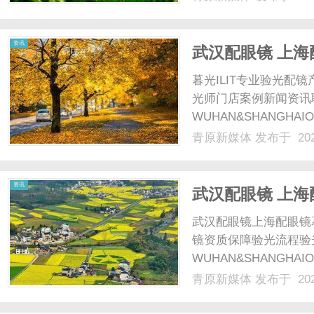
资讯
武汉配眼镜 上海
暮光ILIT专业验光
光师门店案例新闻资讯
WUHAN&SHANGHAI
配镜的写字楼眼镜店直
青原新媒体
发布于 202
光、正品镜片、透明价格
顾高专业度与高性价比...
资讯
武汉配眼镜 上海
武汉配眼镜上海配眼镜
镜资质保障验光流程验
WUHAN&SHANGHAI
配镜的写字楼眼镜店直
青原新媒体
发布于 202
光、正品镜片、透明价格
顾高专业度与高性价比...