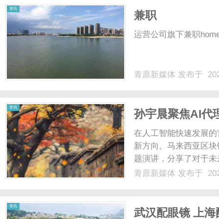
资讯
兼职
运营公司旗下兼职homenews
青原新媒体
发布于 202
资讯
孙宇晨聚焦AI代
一代金融网络走
在人工智能快速发展的
新方向。马来西亚区块链
题演讲，分享了对于未来金
通过相同的资产、支付
青原新媒体
发布于 202
构、开放区块链网络以
一变化中发......
资讯
武汉配眼镜 上海