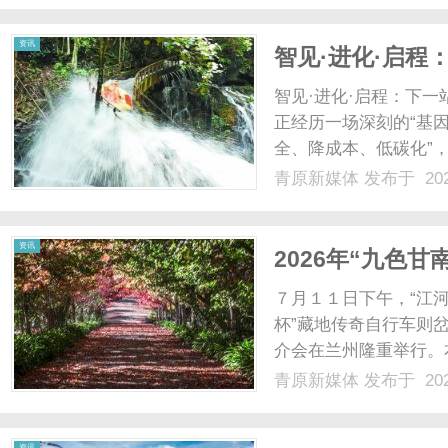
资讯
智见·进化·启程
智见·进化·启程：下
正经历一场深刻的“基因
全、降成本、低碳化”，
机械式断路器仍停留在
青原新媒体
发布于 202
代”，这也为智慧升级
智慧轨交解决方案，以...
资讯
2026年“九色
推介会在兰成功
７月１１日下午，“江
杯”藏地传奇自行车则
介会在兰州隆重举行。
生态文旅资源与特色体
青原新媒体
发布于 202
能。活动正式开始前，
爱好者陆续签到入场，共同
资讯