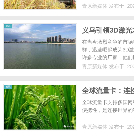
本文将对GEO优化运
青原新媒体
发布于 202
极影响。一、什么是G
网站、内容和营销策略，以
资讯
义乌引领3D激
在当今激烈竞争的市场
群，迅速崛起成为3D
许多专业的厂家，他们
细介绍义乌的3D激光
青原新媒体
发布于 202
提供选择合适厂家的建
晶内雕机是一种高精度的雕
资讯
全球流量卡：连
全球流量卡支持多国网
便携性，是连接世界的智
青原新媒体
发布于 202