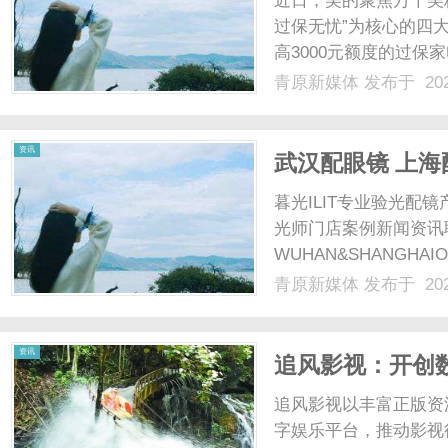
近日，美的聚焦万千美
过保无忧”为核心的四
高3000元额度的过
遇、积分互动、居家养
青原新媒体
发布于 202
持续温暖相伴。洞察行
用消费品，常年高频使用下
新
资讯
武汉配眼镜 上海
暮光ILIT专业验光
光师门店案例新闻资讯
WUHAN&SHANGHAI
配镜的写字楼眼镜店直
青原新媒体
发布于 202
光、正品镜片、透明价格
媒
顾高专业度与高性价比...
资讯
追风影视：开创
追风影视以丰富正版资
字娱乐平台，推动影视行