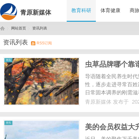
教育科研
体育健康
商
青原新媒体
网站首页
资讯列表
资讯列表
RSS订阅
青
›
›
资讯
虫草品牌哪个靠
哪个用户评价高
导语随着全民养生时代
性，逐步走进寻常百姓
日常固本调养的刚需滋补
统计，国内虫草市场规模
青原新媒体
发布于 202
远超礼品消费增速。但
费投诉277起，97%.....
原
资讯
美的会员权益大升
修