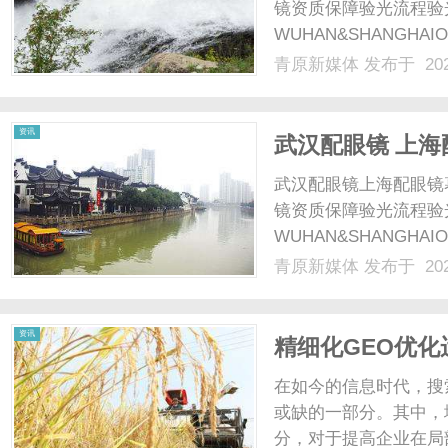
镜资质保障验光流程验
WUHAN&SHANGHAI
配镜的写字楼眼镜店直
青原新媒体
发布于 202
光、正品镜片、透明价格
顾高专业度与高性价比...
资讯
武汉配眼镜 上海
武汉配眼镜上海配眼镜
镜资质保障验光流程验
WUHAN&SHANGHAI
配镜的写字楼眼镜店直
青原新媒体
发布于 202
光、正品镜片、透明价格
顾高专业度与高性价比...
资讯
精细化GEO优
在如今的信息时代，搜
或缺的一部分。其中，
分，对于提高企业在局