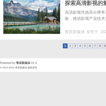
探索高清影视的
高清影视凭借高分辨率
验，推动影视产业技术
青原新媒体
发布于 202
1
2
3
4
5
6
7
8
9
Powered by
青原新媒体
X1.0
© 2015-2020
青原新媒体
版权所有