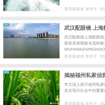
青原新媒体
发布于 202
体
资讯
武汉配眼镜 上海
武汉配眼镜上海配眼镜
镜资质保障验光流程验
WUHAN&SHANGHAI
配镜的写字楼眼镜店直
青原新媒体
发布于 202
光、正品镜片、透明价格
顾高专业度与高性价比...
资讯
揭秘福州私家侦
本文深入探讨福州私家
其在现代社会中的重要作
青原新媒体
发布于 202