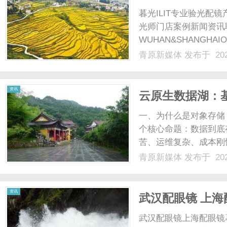
暮光ILIT专业验光
光师门店案例新闻资讯
WUHAN&SHANGHAI
配镜的写字楼眼镜店直
青原新媒体
发布于 202
光、正品镜片、透明价格
顾高专业度与高性价比...
资讯
云原生数据湖：
架构的优势与天
一、为什么是对象存储
个核心命题：数据到底存
苦、运维复杂、成本刚
则。对象存储具备海量
青原新媒体
发布于 202
储，热数据、温数据、
容云架构，与计算层解耦后
资讯
武汉配眼镜 上海
武汉配眼镜上海配眼镜