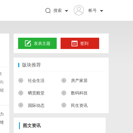
搜索
帐号
发表主题
签到
版块推荐
效
社会生活
房产家居
向
螺
晒货殿堂
数码科技
国际动态
民生资讯
力
维
图文资讯