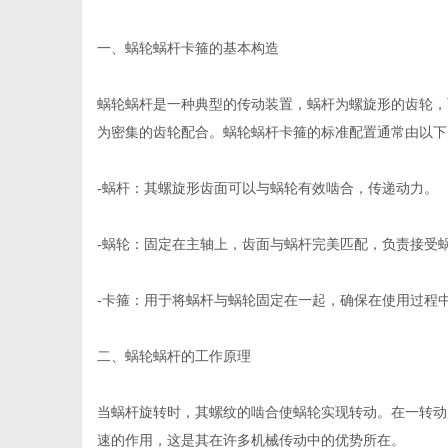
一、蜗轮蜗杆卡箍的基本构造
蜗轮蜗杆是一种典型的传动装置，蜗杆为螺旋形的齿轮，
新
为密集的齿轮配合。蜗轮蜗杆卡箍的标准配置通常由以下
-蜗杆：其螺旋形齿面可以与蜗轮有效啮合，传递动力。
-蜗轮：固定在主轴上，齿面与蜗杆完美匹配，负责接受
-卡箍：用于将蜗杆与蜗轮固定在一起，确保在使用过程
媒
二、蜗轮蜗杆的工作原理
当蜗杆旋转时，其螺纹的啮合使蜗轮实现转动。在一转动
速的作用，这是其在许多机械传动中的优势所在。