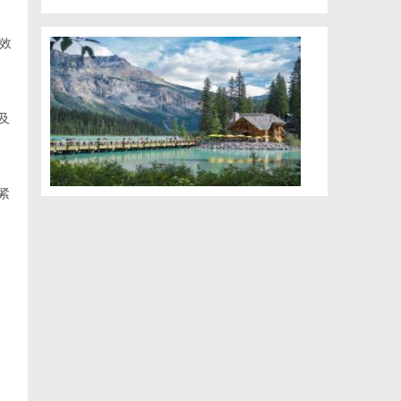
效
及
紧