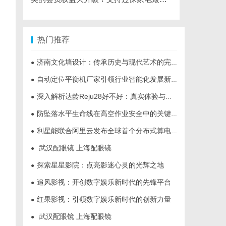
热门推荐
济南文化墙设计：传承历史与现代艺术的完美融合
●
自动定位平衡机厂家引领行业智能化发展新趋势
●
深入解析达龄Reju28好不好：真实体验与专业评测全方位揭秘
●
防坠落水平生命线在高空作业安全中的关键作用与应用解析
●
利星能联合阿里云发布全球首个分布式算电协同解决方案
●
武汉配眼镜 上海配眼镜
●
探索星星影院：点亮影迷心灵的光辉之地
●
追风影视：开创数字娱乐新时代的先锋平台
●
红果影视：引领数字娱乐新时代的创新力量
●
武汉配眼镜 上海配眼镜
●