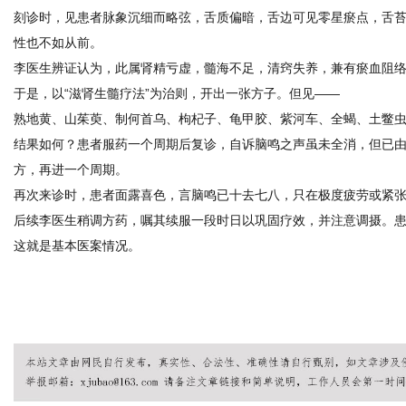
刻诊时，见患者脉象沉细而略弦，舌质偏暗，舌边可见零星瘀点，舌
性也不如从前。
李医生辨证认为，此属肾精亏虚，髓海不足，清窍失养，兼有瘀血阻
于是，以“滋肾生髓疗法”为治则，开出一张方子。但见——
熟地黄、山茱萸、制何首乌、枸杞子、龟甲胶、紫河车、全蝎、土鳖
结果如何？患者服药一个周期后复诊，自诉脑鸣之声虽未全消，但已
方，再进一个周期。
再次来诊时，患者面露喜色，言脑鸣已十去七八，只在极度疲劳或紧
后续李医生稍调方药，嘱其续服一段时日以巩固疗效，并注意调摄。
这就是基本医案情况。