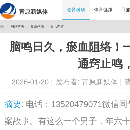
教育科研
体育健康
商
青原新媒体
网站首页
资讯列表
资讯内容
脑鸣日久，瘀血阻络！
青
›
›
›
通窍止鸣
2026-01-20
|
发布者:
青原新媒体
|
查
摘要
: 电话：13520479071
原
案故事。有这么一个男子，年六