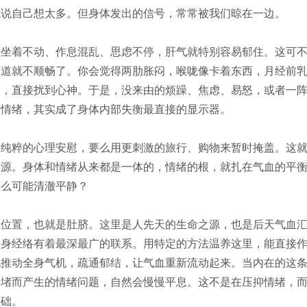
脆说自己想太多。但身体发出的信号，常常被我们晾在一边。
期坐着不动、作息混乱、思虑不停，肝气就特别容易郁住。这可
通道就不顺畅了。你会觉得两肋胀闷，喉咙像卡着东西，月经前
冲，直接扰到心神。于是，没来由的烦躁、焦虑、易怒，或者一
。情绪，其实成了身体内部失衡最直接的显示器。
求纯粹的心理安慰，要么用更刺激的旅行、购物来暂时掩盖。这
根源。身体和情绪从来都是一体的，情绪的根，就扎在气血的平
怎么可能清澈平静？
的位置，也就是肚脐。这里是人先天的生命之源，也是后天气血
全身经络有着最深最广的联系。用特定的方法温养这里，能直接
地推动全身气机，疏通郁结，让气血重新流动起来。当内在的这
为堵而产生的情绪问题，自然会慢慢平息。这不是在压抑情绪，
基础。