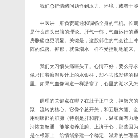
我们总把情绪问题怪到压力、环境，或者干
中医讲，肝负责疏通和调畅全身的气机。长
是什么虚头巴脑的理论。肝气一郁，气血运行的
新
房胀痛也更明显。关键是，这股郁住的气会往上
阵的低落、抑郁，就像潮水一样不受控制地涌来
我们太习惯头痛医头了。心情不好，要么寻
像只忙着擦温度计上的水银柱，却不去找发烧的
里。如果气血像河道一样淤塞了，心里的湖水又
调理的关键点在哪？在肚子正中央，神阙穴
媒
聚、流转的核心。它像个总开关，和五脏六腑、
用到腹部的脏腑（特别是肝和脾），温和而有力
河恢复畅通，能够滋养脏腑、上济于心，那些因
是在根源上，给情绪搭建一个稳定、滋养的生理