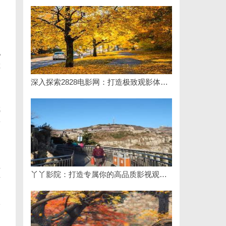
不
乳
阵
深入探索2828电影网：打造极致观影体验的免费视频平台
就
衡
汇
丫丫影院：打造专属你的高品质影视观看体验
作
条
而