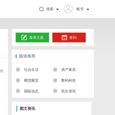
搜索
帐号
发表主题
签到
版块推荐
，
社会生活
房产家居
或
晒货殿堂
数码科技
国际动态
民生资讯
对
图文资讯