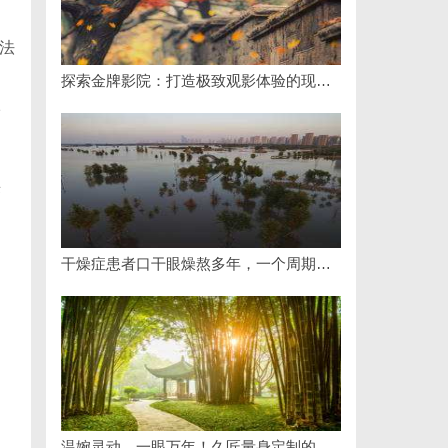
法
己
探索金牌影院：打造极致观影体验的现代影院典范
很
来
干燥症患者口干眼燥熬多年，一个周期缓过来？老中医：一张辨证方对症，身体找回津液
温婉灵动，一眼万年！久匠量身定制的眉眼唇，才是你整张脸的点睛之笔！淡颜系女生的气质加分项