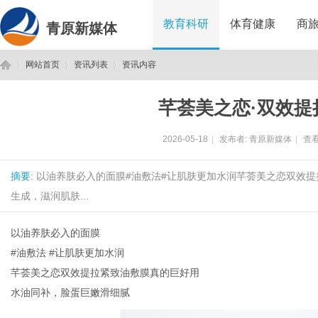
教育科研
体育健康
商
青原新媒体
网站首页
资讯列表
资讯内容
芊荟美之恋·双效提
青
›
›
›
2026-05-18
|
发布者:
青原新媒体
|
查看
摘要
: 以油养肤必入的面膜#油敷法#让肌肤更加水润芊荟美之恋双效
生成，滋润肌肤...
以油养肤必入的面膜
#油敷法 #让肌肤更加水润
原
芊荟美之恋双效提拉紧致油敷膜真的巨好用
水油同补，脸蛋巨嫩滑细腻