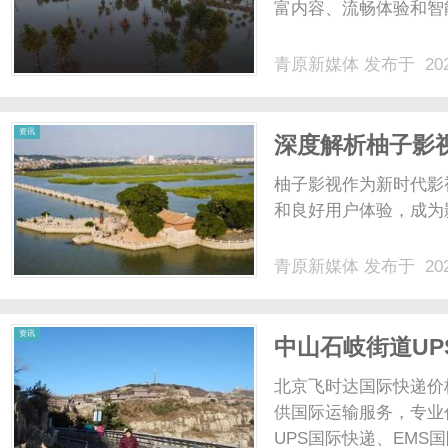
富内容、流畅体验和智
青原新媒体
发布于 202
资讯
深度解析柚子影
趋势
柚子影视作为新时代影
和良好用户体验，成为影
青原新媒体
发布于 202
资讯
中山石岐街道UP
工具提升客户体
北京飞时达国际快递价
供国际运输服务，专业代
UPS国际快递、EMS