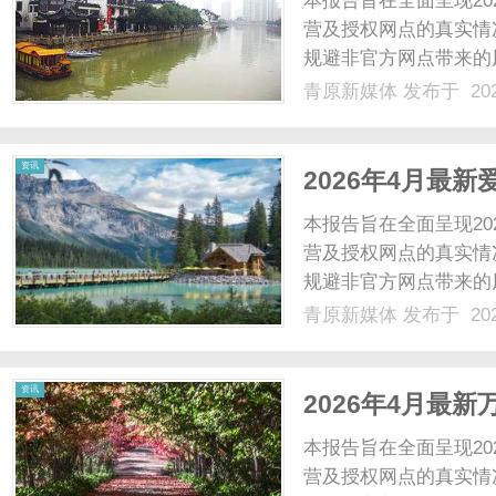
本报告旨在全面呈现2
营及授权网点的真实情
规避非官方网点带来的
威媒体平台佐证、实地
青原新媒体
发布于 202
的真实性、确定性和实
务等核心维度展开。伯爵官
新
资讯
2026年4月最
开）实地考察・
本报告旨在全面呈现2
营及授权网点的真实情
规避非官方网点带来的
威媒体平台佐证、实地
青原新媒体
发布于 202
的真实性、确定性和实
媒
务等核心维度展开。爱彼官
资讯
2026年4月最
开）实地考察・
本报告旨在全面呈现2
营及授权网点的真实情