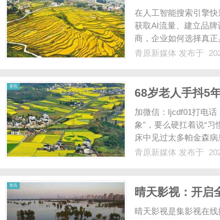
在人工智能搜索引擎快
获取AI流量、建立品
商，企业如何选择真正
键决策。大连蝙蝠侠科
青原新媒体
发布于 202
趋势的敏锐洞察，已在
布局面向2026年的全域智能
资讯
68岁老人手抖5
怎么做到的？
加微信：ljcdf01打电
象”，要么硬扛着说“习
床中见过太多帕金森病
事，后来慢慢发展成持
青原新媒体
发布于 202
衣、走路都难以完成，
严重。其实帕金森......
资讯
晴天影视：开启
晴天影视是集影视在线