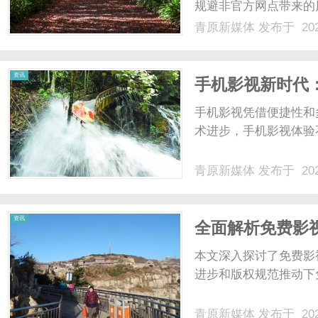
规避非官方网点带来的
威媒体平台佐证、实地
青原新媒体
发布于 202
的真实性、确定性和实
体
务等核心维度展开。万国官
资讯
手机影视新时代
手机影视凭借便捷性和
术进步，手机影视体验不
青原新媒体
发布于 202
资讯
全面解析免费影
本文深入探讨了免费影
进步和版权规范推动下免
青原新媒体
发布于 202