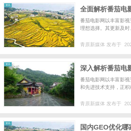
资讯
全面解析番茄电
番茄电影网以丰富影视
理想选择。其更新及时
青原新媒体
发布于 202
资讯
深入解析番茄电
势
番茄电影网以丰富影视
和先进技术支持，正积
青原新媒体
发布于 202
资讯
国内GEO优化哪