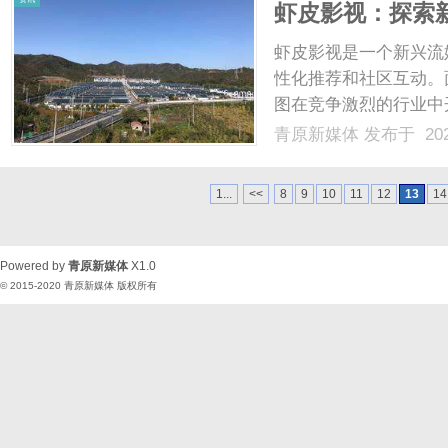
虾皮影视：探索
虾皮影视是一个新兴流
性化推荐和社区互动。
图在竞争激烈的行业中开
青原新媒体
发布于 202
1...
<<
8
9
10
11
12
13
14
Powered by
青原新媒体
X1.0
© 2015-2020
青原新媒体
版权所有