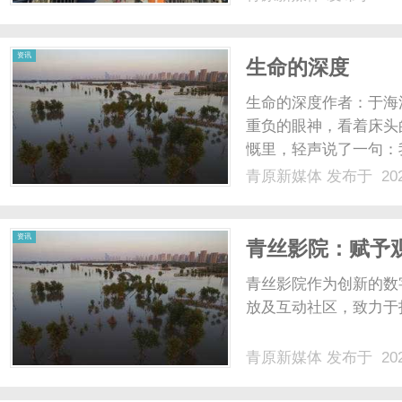
资讯
生命的深度
生命的深度作者：于海
重负的眼神，看着床头
慨里，轻声说了一句：
来了，而且手术非常成
青原新媒体
发布于 202
次从鬼门关转了一圈，
前更亮。这是我最深刻的感
资讯
青丝影院：赋予
青丝影院作为创新的数
放及互动社区，致力于打
青原新媒体
发布于 202