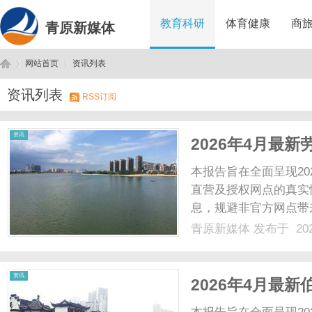
教育科研
体育健康
商
青原新媒体
网站首页
资讯列表
资讯列表
RSS订阅
青
›
›
资讯
2026年4月最
新开）实地考察
本报告旨在全面呈现2
直营及授权网点的真实
息，规避非官方网点带
实、权威媒体平台佐证
青原新媒体
发布于 202
保信息的真实性、确定
务、客户服务等核心维度展
原
资讯
2026年4月最
开）实地考察・