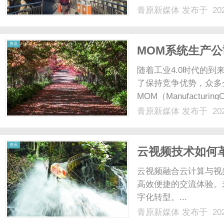
业务。中山石岐街道的
青原新媒体
发布于 202
山市的核心区域，拥有
务提出了高效、及时.....
资讯
MOM系统生产
随着工业4.0时代的
了保持竞争优势，众多
MOM（Manufacturi
当今制造业数字化转型
青原新媒体
发布于 202
MOM系统生产公司将
其......
资讯
云视频技术如何
云视频融合云计算与视
高效便捷的交流体验。
字化转型。...
青原新媒体
发布于 202