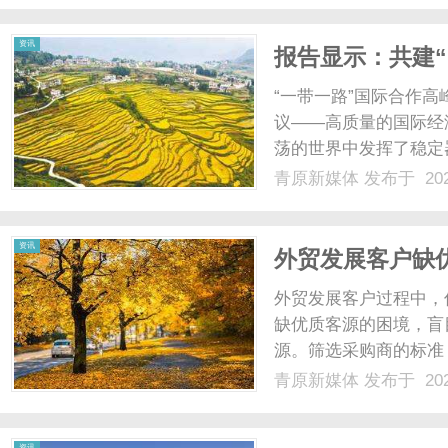
资讯
报告显示：共建
用
“一带一路”国际合作高
议——高质量的国际经
荡的世界中发挥了稳定
便利化、数字经济和人
青原新媒体
发布于 202
质量发展新阶段，合作
易、投融资合作持续向好..
资讯
外贸发展客户缺
外贸发展客户过程中，
缺优质客源的困境，盲
源。筛选采购商的标准
准、借助专业工具，才
青原新媒体
发布于 202
客户需求，凭借自身数
盘助力高效筛选优质客源，
资讯